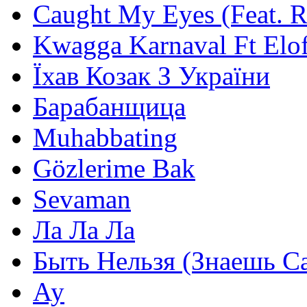
Caught My Eyes (Feat. 
Kwagga Karnaval Ft Elof
Їхав Козак З України
Барабанщица
Muhabbating
Gözlerime Bak
Sevaman
Ла Ла Ла
Быть Нельзя (Знаешь С
Ау